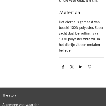
kindje vasthoudt, is 8 cm.
Materiaal
Het diertje is gemaakt van
bouclé 100% polyester. Super
zacht dus! De vulling is van
100% polyester fibre fill. In
het diertje zit een metalen
belletje.
D
D
S
D
e
e
h
e
l
e
a
l
e
l
r
e
n
e
n
The story
Algemene voorwaarden