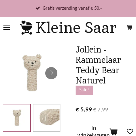
Ga
Gratis verzending vanaf € 50,-
direct
Kleine Saar
naar
de
hoofdinhoud
Jollein -
Rammelaar
Teddy Bear -
Naturel
Sale!
€ 5,99
€ 7,99
In
winkelwagen