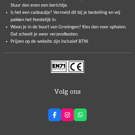
Stuur dan even een berichtje.
Is het een cadeautje? Vermeld dit bij je bestelling en wij
pakken het feestelijk in.
Woon je in de buurt van Groningen? Kies dan voor ophalen.
Dat scheelt je weer verzendkosten.
Prijzen op de website zijn inclusief BTW.
Volg ons
F
I
W
a
n
h
c
s
a
e
t
t