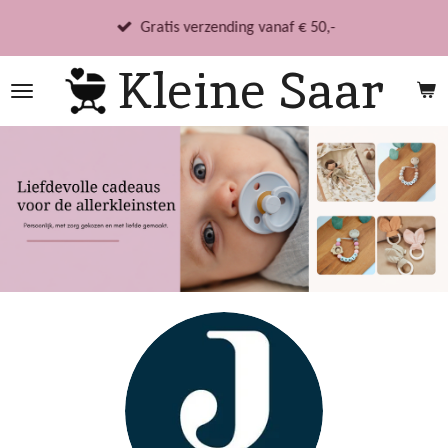
Ga
Gratis verzending vanaf € 50,-
direct
Kleine Saar
naar
de
hoofdinhoud