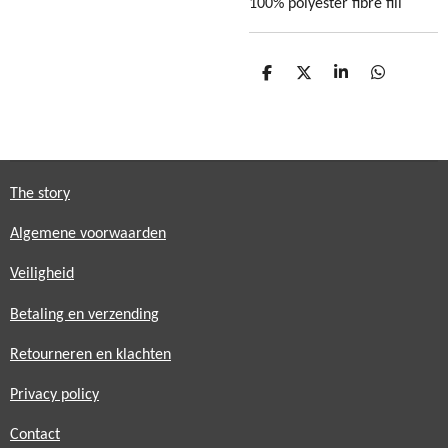
100% polyester fibre fill
D
D
S
D
e
e
h
e
l
e
a
l
e
l
r
e
n
e
n
The story
Algemene voorwaarden
Veiligheid
Betaling en verzending
Retourneren en klachten
Privacy policy
Contact