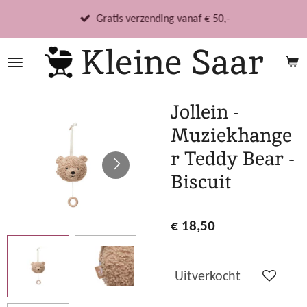
Ga
Gratis verzending vanaf € 50,-
direct
Kleine Saar
naar
de
hoofdinhoud
Jollein -
Muziekhange
r Teddy Bear -
Biscuit
€ 18,50
Uitverkocht