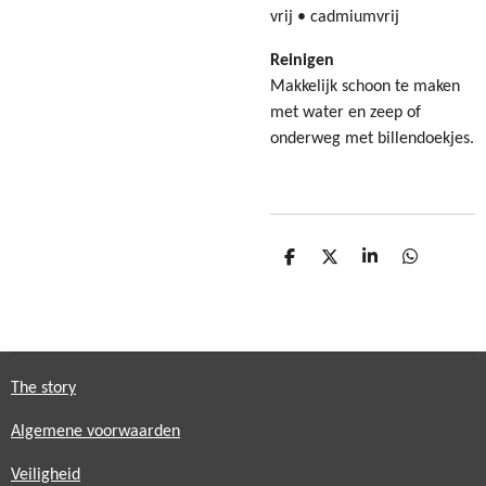
vrij • cadmiumvrij
Reinigen
Makkelijk schoon te maken
met water en zeep of
onderweg met billendoekjes.
D
D
S
D
e
e
h
e
l
e
a
l
e
l
r
e
n
e
n
The story
Algemene voorwaarden
Veiligheid