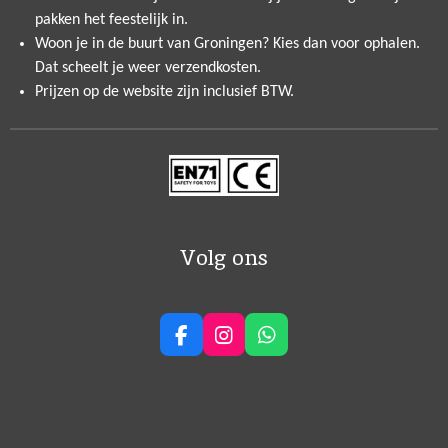
pakken het feestelijk in.
Woon je in de buurt van Groningen? Kies dan voor ophalen.
Dat scheelt je weer verzendkosten.
Prijzen op de website zijn inclusief BTW.
Volg ons
F
I
W
a
n
h
c
s
a
e
t
t
b
a
s
o
g
A