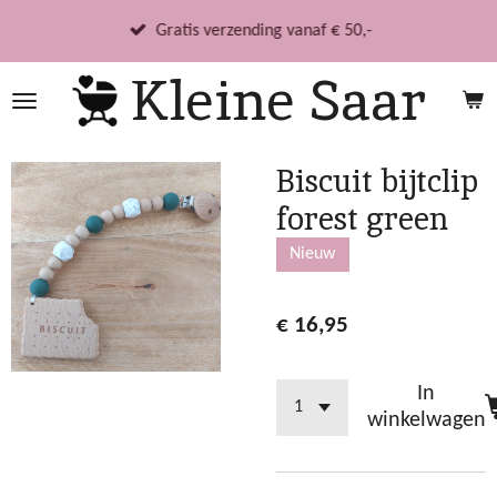
Ga
Gratis verzending vanaf € 50,-
direct
Kleine Saar
naar
de
hoofdinhoud
Biscuit bijtclip
forest green
Nieuw
€ 16,95
In
winkelwagen