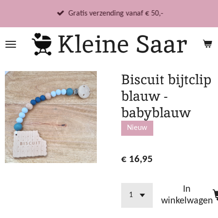
Ga
Gratis verzending vanaf € 50,-
direct
Kleine Saar
naar
de
hoofdinhoud
Biscuit bijtclip
blauw -
babyblauw
Nieuw
€ 16,95
In
winkelwagen