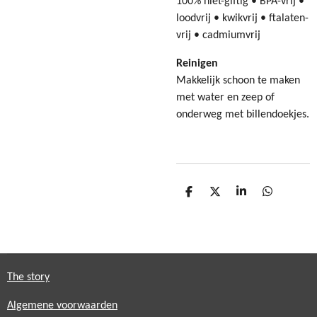
100% niet-giftig • BPA-vrij •
loodvrij • kwikvrij • ftalaten-
vrij • cadmiumvrij
Reinigen
Makkelijk schoon te maken
met water en zeep of
onderweg met billendoekjes.
D
D
S
D
e
e
h
e
l
e
a
l
e
l
r
e
n
e
n
The story
Algemene voorwaarden