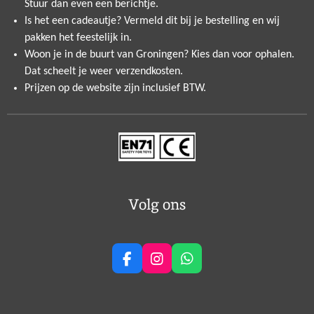
Stuur dan even een berichtje.
Is het een cadeautje? Vermeld dit bij je bestelling en wij
pakken het feestelijk in.
Woon je in de buurt van Groningen? Kies dan voor ophalen.
Dat scheelt je weer verzendkosten.
Prijzen op de website zijn inclusief BTW.
Volg ons
F
I
W
a
n
h
c
s
a
e
t
t