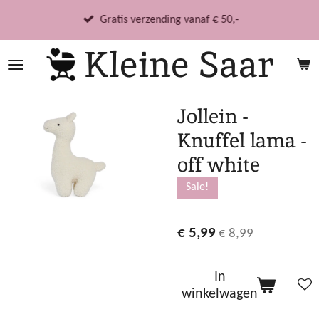
Ga
Gratis verzending vanaf € 50,-
direct
Kleine Saar
naar
de
hoofdinhoud
Jollein -
Knuffel lama -
off white
Sale!
€ 5,99
€ 8,99
In
winkelwagen