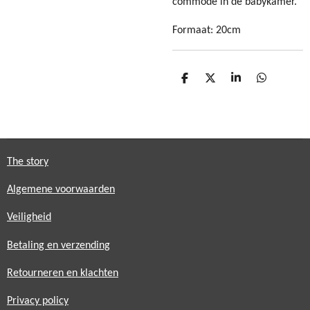
commode in de babykamer.
Formaat: 20cm
D
D
S
D
e
e
h
e
l
e
a
l
e
l
r
e
n
e
n
The story
Algemene voorwaarden
Veiligheid
Betaling en verzending
Retourneren en klachten
Privacy policy