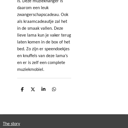
is. Deze muziekhanger is
daarom een leuk
zwangerschapscadeau. Ook
als kraamcadeautje zal het
in de smaak vallen. Deze
lieve lama kun je vaker terug
laten komen in de box of het
bed. Zo zijn er speendoekjes
en knuffels van deze lama’s
en er is zelf een complete
muziekmobiel.
D
D
S
D
e
e
h
e
l
e
a
l
e
l
r
e
n
e
n
The story