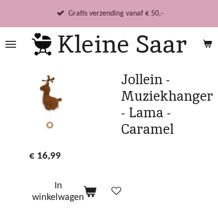
Ga
Gratis verzending vanaf € 50,-
direct
Kleine Saar
naar
de
hoofdinhoud
Jollein -
Muziekhanger
- Lama -
Caramel
€ 16,99
In
winkelwagen