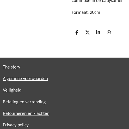
commode in de babykamer.
Formaat: 20cm
D
D
S
D
e
e
h
e
l
e
a
l
e
l
r
e
n
e
n
The story
Algemene voorwaarden
Veiligheid
Betaling en verzending
Retourneren en klachten
Privacy policy