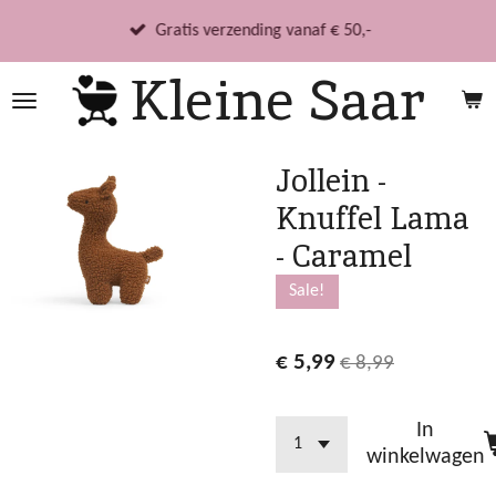
Ga
Gratis verzending vanaf € 50,-
direct
Kleine Saar
naar
de
hoofdinhoud
Jollein -
Knuffel Lama
- Caramel
Sale!
€ 5,99
€ 8,99
In
winkelwagen