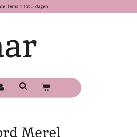
de items 1 tot 5 dagen
aar
rd Merel