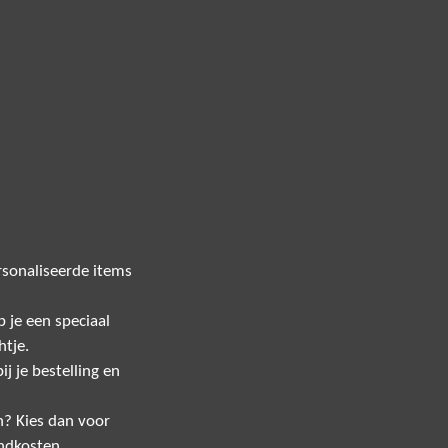
sonaliseerde items
 je een speciaal
htje.
j je bestelling en
n? Kies dan voor
ndkosten.