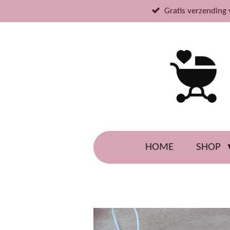
Ga
Gratis verzending 
direct
naar
de
hoofdinhoud
HOME
SHOP