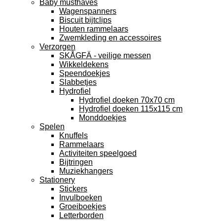
Baby musthaves
Wagenspanners
Biscuit bijtclips
Houten rammelaars
Zwemkleding en accessoires
Verzorgen
SKÅGFÄ - veilige messen
Wikkeldekens
Speendoekjes
Slabbetjes
Hydrofiel
Hydrofiel doeken 70x70 cm
Hydrofiel doeken 115x115 cm
Monddoekjes
Spelen
Knuffels
Rammelaars
Activiteiten speelgoed
Bijtringen
Muziekhangers
Stationery
Stickers
Invulboeken
Groeiboekjes
Letterborden