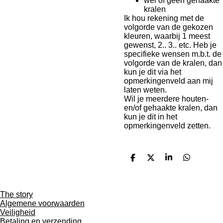
wel of geen gehaakte
kralen
Ik hou rekening met de
volgorde van de gekozen
kleuren, waarbij 1 meest
gewenst, 2.. 3.. etc. Heb je
specifieke wensen m.b.t. de
volgorde van de kralen, dan
kun je dit via het
opmerkingenveld aan mij
laten weten.
Wil je meerdere houten-
en/of gehaakte kralen, dan
kun je dit in het
opmerkingenveld zetten.
D
D
S
D
e
e
h
e
l
e
a
l
e
l
r
e
n
e
n
The story
Algemene voorwaarden
Veiligheid
Betaling en verzending