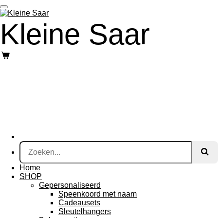
Ga
direct
Kleine Saar
naar
de
hoofdinhoud
Home
SHOP
Gepersonaliseerd
Speenkoord met naam
Cadeausets
Sleutelhangers