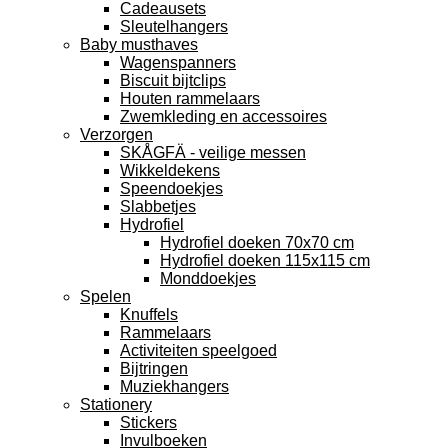
Cadeausets
Sleutelhangers
Baby musthaves
Wagenspanners
Biscuit bijtclips
Houten rammelaars
Zwemkleding en accessoires
Verzorgen
SKÅGFÄ - veilige messen
Wikkeldekens
Speendoekjes
Slabbetjes
Hydrofiel
Hydrofiel doeken 70x70 cm
Hydrofiel doeken 115x115 cm
Monddoekjes
Spelen
Knuffels
Rammelaars
Activiteiten speelgoed
Bijtringen
Muziekhangers
Stationery
Stickers
Invulboeken