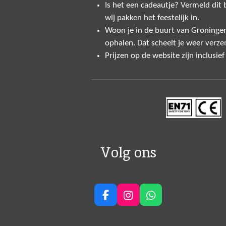
Is het een cadeautje? Vermeld dit bi
wij pakken het feestelijk in.
Woon je in de buurt van Groninge
ophalen. Dat scheelt je weer verze
Prijzen op de website zijn inclusie
Volg ons
F
I
W
a
n
h
c
s
a