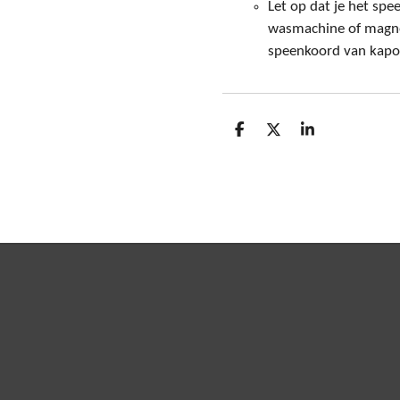
Let op dat je het spe
wasmachine of magnet
speenkoord van kapo
D
D
S
e
e
h
l
e
a
e
l
r
n
e