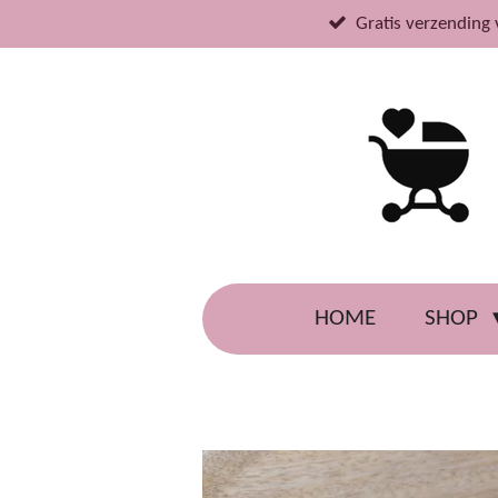
Ga
Gratis verzending 
direct
naar
de
hoofdinhoud
HOME
SHOP