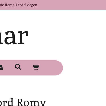
de items 1 tot 5 dagen
aar
ord Romy