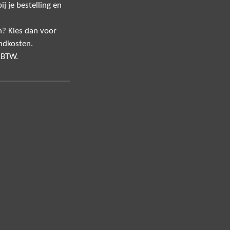
j je bestelling en
n? Kies dan voor
ndkosten.
f BTW.