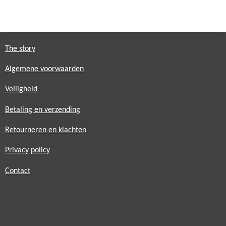
l
e
a
l
e
l
r
e
n
e
n
The story
Algemene voorwaarden
Veiligheid
Betaling en verzending
Retourneren en klachten
Privacy policy
Contact