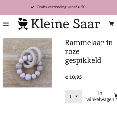
Ga
Gratis verzending vanaf € 50,-
direct
Kleine Saar
naar
de
hoofdinhoud
Rammelaar in
roze
gespikkeld
€ 10,95
In
winkelwagen