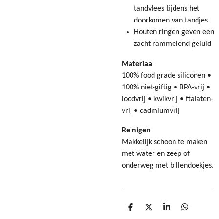
tandvlees tijdens het
doorkomen van tandjes
Houten ringen geven een
zacht rammelend geluid
Materiaal
100% food grade siliconen •
100% niet-giftig • BPA-vrij •
loodvrij • kwikvrij • ftalaten-
vrij • cadmiumvrij
Reinigen
Makkelijk schoon te maken
met water en zeep of
onderweg met billendoekjes.
D
D
S
D
e
e
h
e