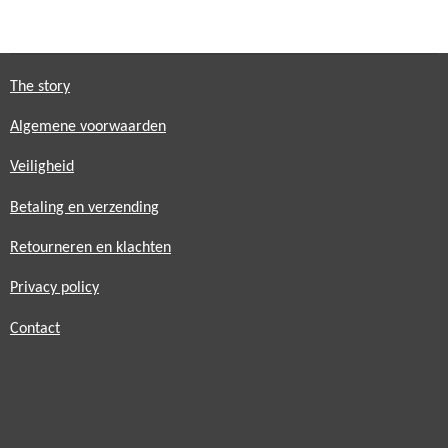
l
e
a
l
e
l
r
e
n
e
n
The story
Algemene voorwaarden
Veiligheid
Betaling en verzending
Retourneren en klachten
Privacy policy
Contact