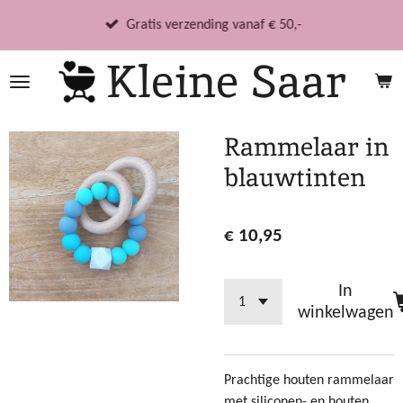
Ga
Gratis verzending vanaf € 50,-
direct
Kleine Saar
naar
de
hoofdinhoud
Rammelaar in
blauwtinten
€ 10,95
In
winkelwagen
Prachtige houten rammelaar
met siliconen- en houten