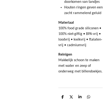
doorkomen van tandjes
Houten ringen geven een
zacht rammelend geluid
Materiaal
100% food grade siliconen •
100% niet-giftig • BPA-vrij •
loodvrij • kwikvrij • ftalaten-
vrij • cadmiumvrij
Reinigen
Makkelijk schoon te maken
met water en zeep of
onderweg met billendoekjes.
D
D
S
D
e
e
h
e