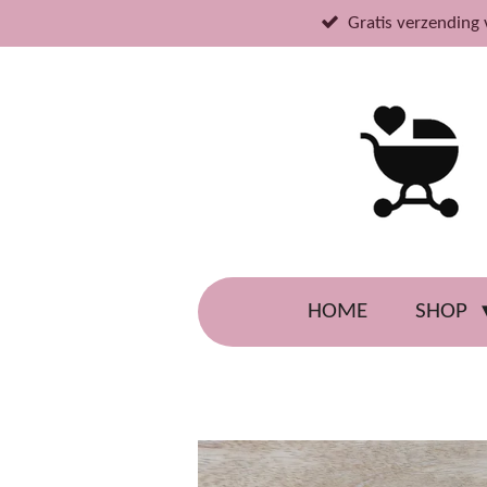
Ga
Gratis verzending 
direct
naar
de
hoofdinhoud
HOME
SHOP