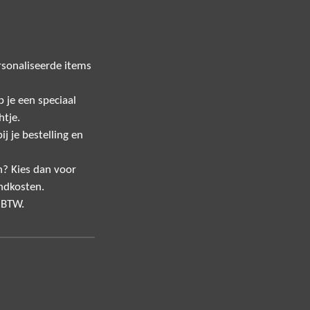
sonaliseerde items
 je een speciaal
htje.
j je bestelling en
n? Kies dan voor
ndkosten.
f BTW.