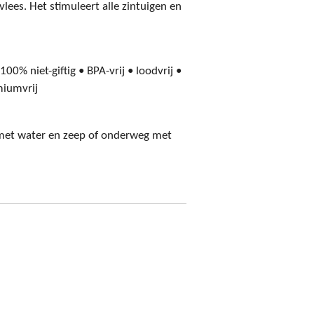
lees. Het stimuleert alle zintuigen en
00% niet-giftig • BPA-vrij • loodvrij •
dmiumvrij
met water en zeep of onderweg met