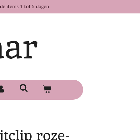
de items 1 tot 5 dagen
aar
jtclip roze-