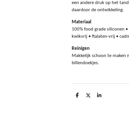
een andere druk op het tandv
daardoor de ontwikkeling.
Materiaal
100% food grade siliconen • 1
kwikvrij • ftalaten-vrij • ca
Reinigen
Makkelijk schoon te maken 
billendoekjes.
D
D
S
e
e
h
l
e
a
e
l
r
n
e