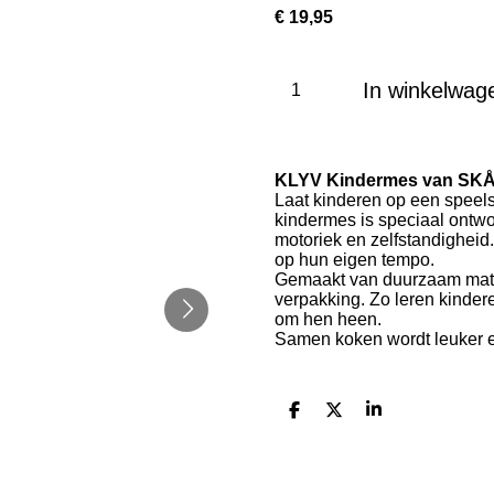
€ 19,95
In winkelwag
KLYV Kindermes van SKÅGF
Laat kinderen op een speel
kindermes is speciaal ontwo
motoriek en zelfstandighei
op hun eigen tempo.
Gemaakt van duurzaam mater
verpakking. Zo leren kinde
om hen heen.
Samen koken wordt leuker 
D
D
S
e
e
h
l
e
a
e
l
r
n
e