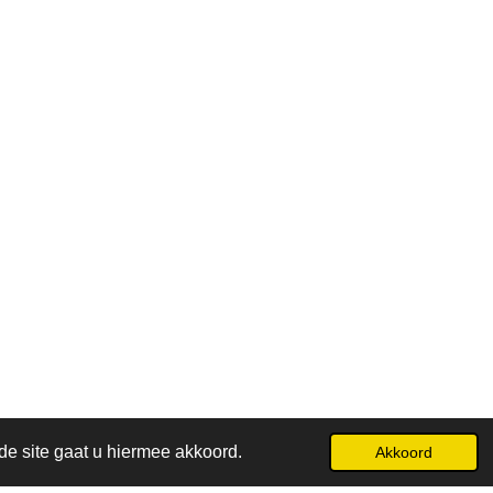
de site gaat u hiermee akkoord.
Akkoord
Powered by
JouwWeb