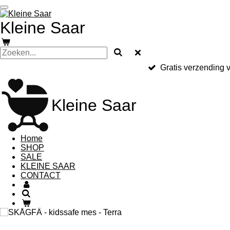
Ga
direct
Kleine Saar
naar
de
hoofdinhoud
Gratis verzending v
Kleine Saar
Home
SHOP
SALE
KLEINE SAAR
CONTACT