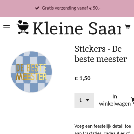
Ga
Gratis verzending vanaf € 50,-
direct
Kleine Saar
naar
de
hoofdinhoud
Stickers - De
beste meester
€ 1,50
In
winkelwagen
Voeg een feestelijk detail toe
aan traktaties, cadeautjes of