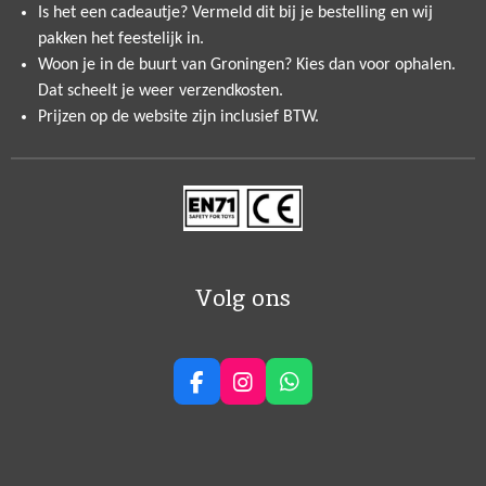
Is het een cadeautje? Vermeld dit bij je bestelling en wij
pakken het feestelijk in.
Woon je in de buurt van Groningen? Kies dan voor ophalen.
Dat scheelt je weer verzendkosten.
Prijzen op de website zijn inclusief BTW.
Volg ons
F
I
W
a
n
h
c
s
a
e
t
t
b
a
s