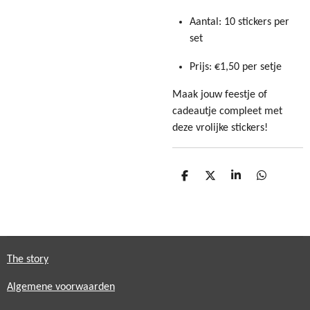
Aantal: 10 stickers per
set
Prijs: €1,50 per setje
Maak jouw feestje of
cadeautje compleet met
deze vrolijke stickers!
D
D
S
D
e
e
h
e
l
e
a
l
e
l
r
e
n
e
n
The story
Algemene voorwaarden