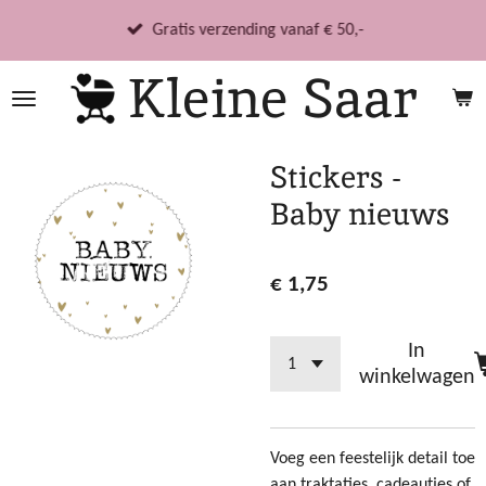
Ga
Gratis verzending vanaf € 50,-
direct
Kleine Saar
naar
de
hoofdinhoud
Stickers -
Baby nieuws
€ 1,75
In
winkelwagen
Voeg een feestelijk detail toe
aan traktaties, cadeautjes of