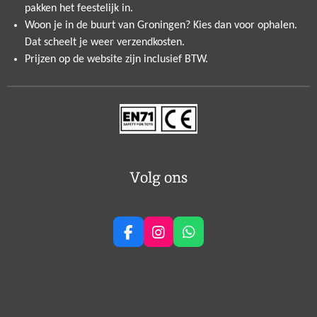
pakken het feestelijk in.
Woon je in de buurt van Groningen? Kies dan voor ophalen.
Dat scheelt je weer verzendkosten.
Prijzen op de website zijn inclusief BTW.
Volg ons
F
I
W
a
n
h
c
s
a
e
t
t
b
a
s
o
g
A