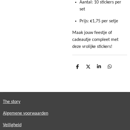
Aantal: 10 stickers per
set
Prijs: €1,75 per setje
Maak jouw feestje of
cadeautje compleet met
deze vrolijke stickers!
D
D
S
D
e
e
h
e
l
e
a
l
e
l
r
e
n
e
n
The story
Algemene voorwaarden
Veiligheid