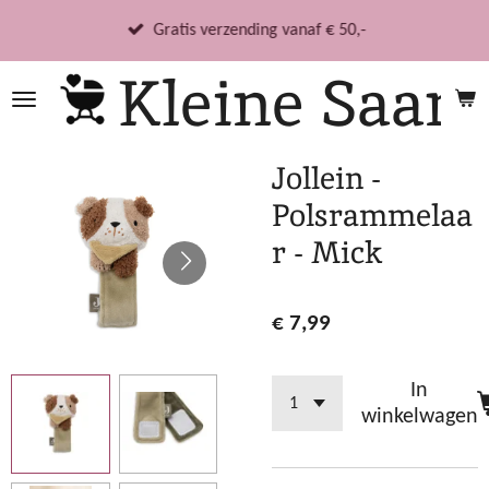
Ga
Gratis verzending vanaf € 50,-
direct
Kleine Saar
naar
de
hoofdinhoud
Jollein -
Polsrammelaa
r - Mick
€ 7,99
In
winkelwagen