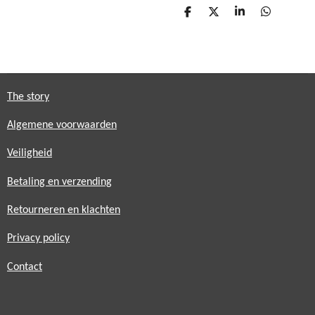
D
D
S
D
e
e
h
e
l
e
a
l
e
l
r
e
n
e
n
The story
Algemene voorwaarden
Veiligheid
Betaling en verzending
Retourneren en klachten
Privacy policy
Contact