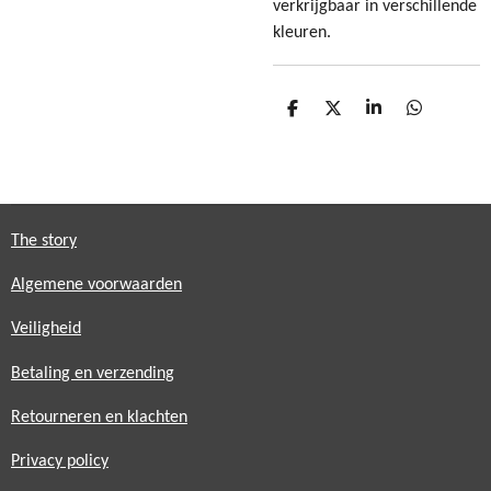
verkrijgbaar in verschillende
kleuren.
D
D
S
D
e
e
h
e
l
e
a
l
e
l
r
e
n
e
n
The story
Algemene voorwaarden
Veiligheid
Betaling en verzending
Retourneren en klachten
Privacy policy