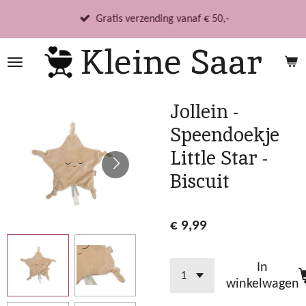
Ga
Gratis verzending vanaf € 50,-
direct
Kleine Saar
naar
de
hoofdinhoud
Jollein -
Speendoekje
Little Star -
Biscuit
€ 9,99
In
winkelwagen