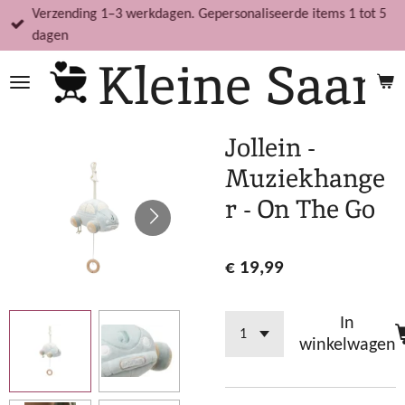
Verzending 1–3 werkdagen. Gepersonaliseerde items 1 tot 5
Ga
dagen
direct
Kleine Saar
naar
de
hoofdinhoud
Jollein -
Muziekhange
r - On The Go
€ 19,99
In
winkelwagen