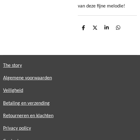
van deze fijne melodie!
D
D
S
D
e
e
h
e
l
e
a
l
e
l
r
e
n
e
n
The story
Algemene voorwaarden
Veiligheid
Betaling en verzending
Retourneren en klachten
Privacy policy