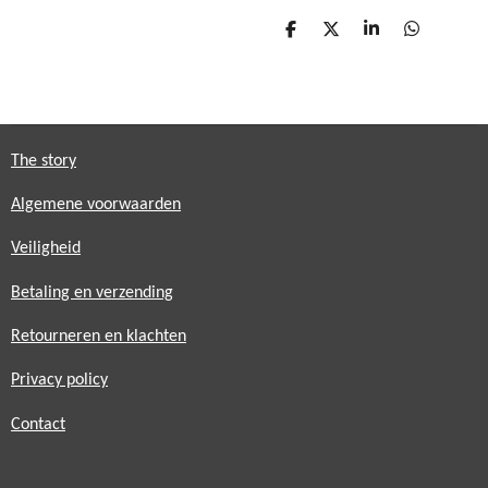
D
D
S
D
e
e
h
e
l
e
a
l
e
l
r
e
n
e
n
The story
Algemene voorwaarden
Veiligheid
Betaling en verzending
Retourneren en klachten
Privacy policy
Contact