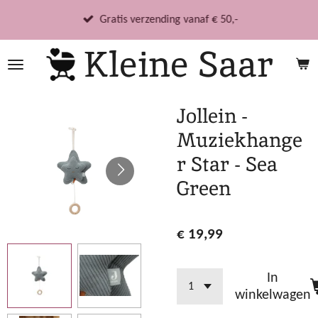
Ga
Gratis verzending vanaf € 50,-
direct
Kleine Saar
naar
de
hoofdinhoud
Jollein -
Muziekhange
r Star - Sea
Green
€ 19,99
In
winkelwagen