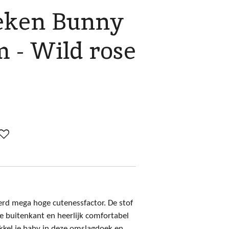
eken Bunny
m - Wild rose
rd mega hoge cutenessfactor. De stof
de buitenkant en heerlijk comfortabel
kkel je baby in deze omslagdoek en