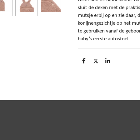
sluit de deken met de prakti
mutsje erbij op en zie daar, d
konijnengezichtje op het mut
te gebruiken vanaf de geboor
baby’s eerste autostoel.
D
D
S
e
e
h
l
e
a
e
l
r
n
e