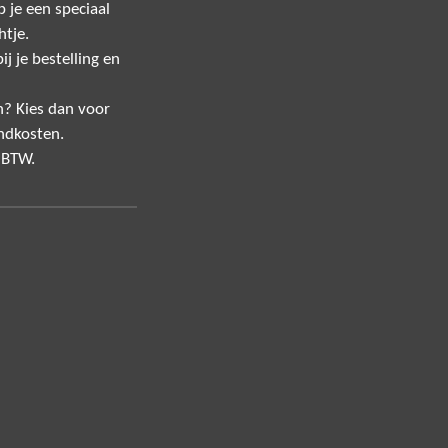
 je een speciaal
htje.
j je bestelling en
n? Kies dan voor
ndkosten.
f BTW.