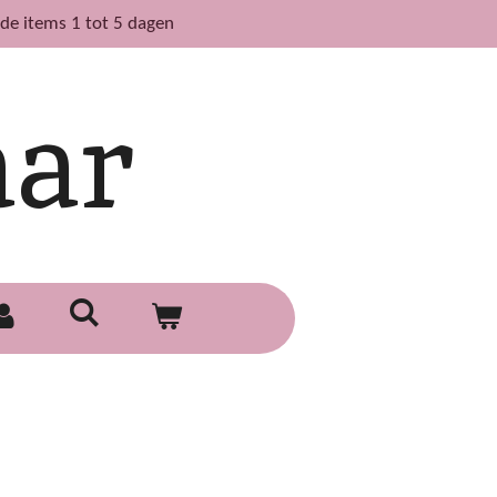
de items 1 tot 5 dagen
aar