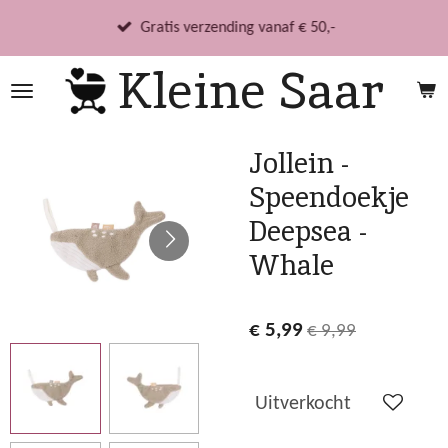
Ga
Gratis verzending vanaf € 50,-
direct
Kleine Saar
naar
de
hoofdinhoud
Jollein -
Speendoekje
Deepsea -
Whale
€ 5,99
€ 9,99
Uitverkocht