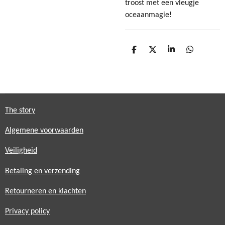
troost met een vleugje
oceaanmagie!
D
D
S
D
e
e
h
e
l
e
a
l
e
l
r
e
n
e
n
The story
Algemene voorwaarden
Veiligheid
Betaling en verzending
Retourneren en klachten
Privacy policy