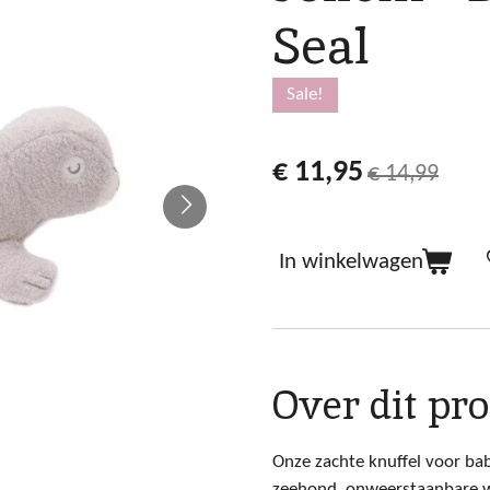
Seal
Sale!
€ 11,95
€ 14,99
In winkelwagen
Over dit pr
Onze zachte knuffel voor bab
zeehond, onweerstaanbare wal