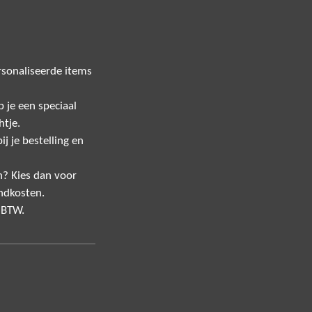
sonaliseerde items
 je een speciaal
htje.
j je bestelling en
n? Kies dan voor
ndkosten.
f BTW.