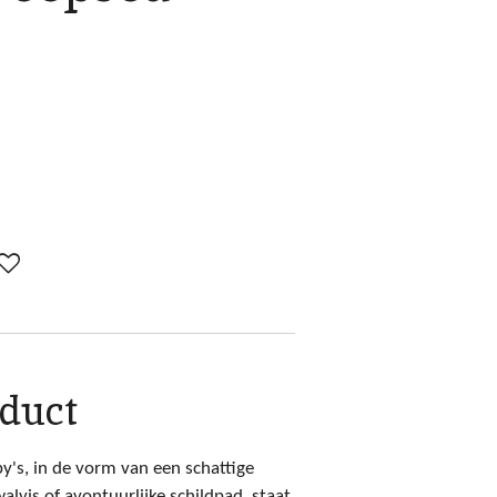
oduct
y's, in de vorm van een schattige
vis of avontuurlijke schildpad, staat