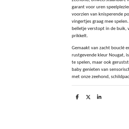
garant voor uren speelplezie
voorzien van knisperende poo
vingertjes graag mee spelen.
belletje verstopt in de buik, 
prikkelt.
Gemaakt van zacht bouclé en
rustgevende kleur Nougat, is
te spelen, maar ook gerustst
baby genieten van sensoris
met onze zeehond, schildpad
D
D
S
e
e
h
l
e
a
e
l
r
n
e