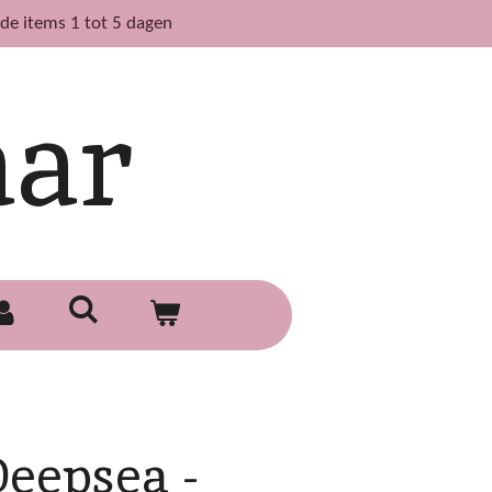
de items 1 tot 5 dagen
aar
 Deepsea -