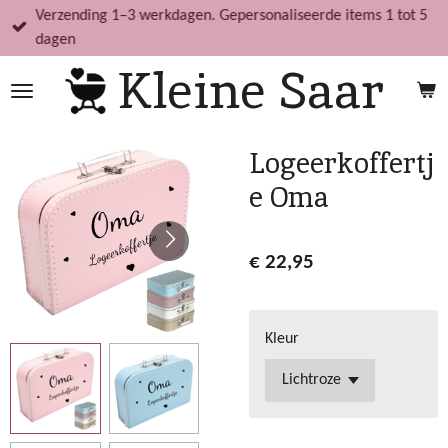
Verzending 1–3 werkdagen. Gepersonaliseerde items 1 tot 5
Ga
dagen
direct
Kleine Saar
naar
de
hoofdinhoud
Logeerkoffertj
e Oma
€ 22,95
Kleur