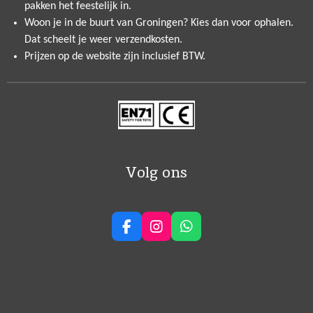
pakken het feestelijk in.
Woon je in de buurt van Groningen? Kies dan voor ophalen.
Dat scheelt je weer verzendkosten.
Prijzen op de website zijn inclusief BTW.
Volg ons
F
I
W
a
n
h
c
s
a
e
t
t
b
a
s
o
g
A
o
r
p