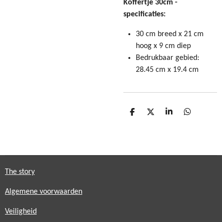
Koffertje 30cm -
specificaties:
30 cm breed x 21 cm
hoog x 9 cm diep
Bedrukbaar gebied:
28.45 cm x 19.4 cm
D
D
S
D
e
e
h
e
l
e
a
l
e
l
r
e
n
e
n
The story
Algemene voorwaarden
Veiligheid