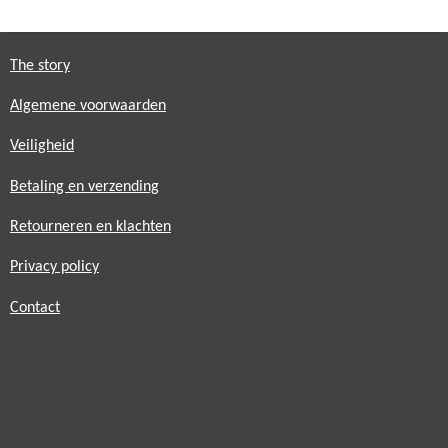
e
l
r
e
n
e
n
The story
Algemene voorwaarden
Veiligheid
Betaling en verzending
Retourneren en klachten
Privacy policy
Contact