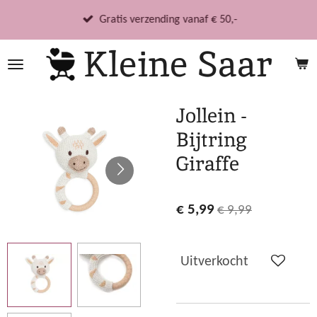
Ga
Gratis verzending vanaf € 50,-
direct
Kleine Saar
naar
de
hoofdinhoud
Jollein -
Bijtring
Giraffe
€ 5,99
€ 9,99
Uitverkocht