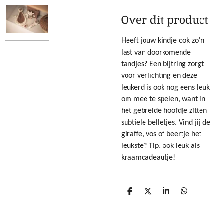
Over dit product
Heeft jouw kindje ook zo'n
last van doorkomende
tandjes? Een bijtring zorgt
voor verlichting en deze
leukerd is ook nog eens leuk
om mee te spelen, want in
het gebreide hoofdje zitten
subtiele belletjes. Vind jij de
giraffe, vos of beertje het
leukste? Tip: ook leuk als
kraamcadeautje!
D
D
S
D
e
e
h
e
l
e
a
l